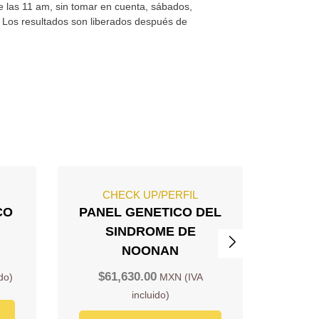
de las 11 am, sin tomar en cuenta, sábados,
s. Los resultados son liberados después de
CHECK UP/PERFIL
C
CO
PANEL GENETICO DEL
PAN
SINDROME DE
ENF
NOONAN
POLI
GENE
$
61,630.00
PKD
$
5