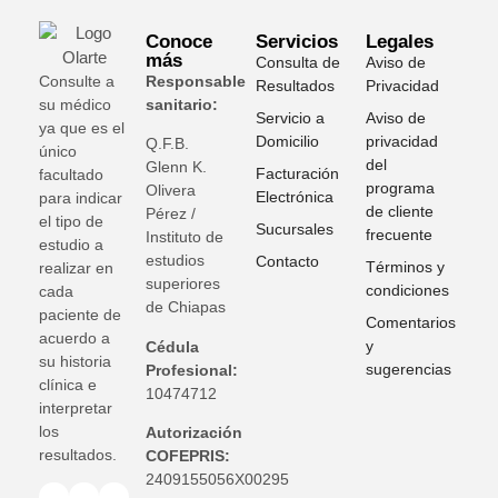
Conoce
Servicios
Legales
más
Consulta de
Aviso de
Consulte a
Responsable
Resultados
Privacidad
su médico
sanitario:
Servicio a
Aviso de
ya que es el
Domicilio
privacidad
Q.F.B.
único
del
Glenn K
.
Facturación
facultado
programa
Olivera
Electrónica
para indicar
de cliente
Pérez /
el tipo de
Sucursales
frecuente
Instituto de
estudio a
estudios
Contacto
Términos y
realizar en
superiores
condiciones
cada
de Chiapas
paciente de
Comentarios
acuerdo a
y
Cédula
su historia
sugerencias
Profesional:
clínica e
10474712
interpretar
los
Autorización
resultados.
COFEPRIS:
2409155056X00295