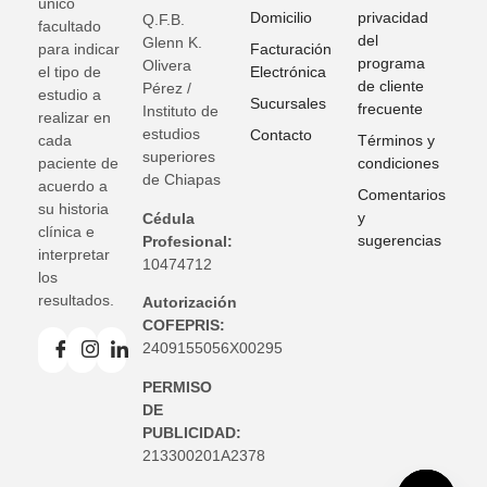
único
Domicilio
privacidad
Q.F.B.
facultado
del
Glenn K
.
para indicar
Facturación
programa
Olivera
el tipo de
Electrónica
de cliente
Pérez /
estudio a
Sucursales
frecuente
Instituto de
realizar en
estudios
Contacto
cada
Términos y
superiores
paciente de
condiciones
de Chiapas
acuerdo a
Comentarios
su historia
y
Cédula
clínica e
sugerencias
Profesional:
interpretar
10474712
los
resultados.
Autorización
COFEPRIS:
2409155056X00295
PERMISO
DE
PUBLICIDAD:
213300201A2378