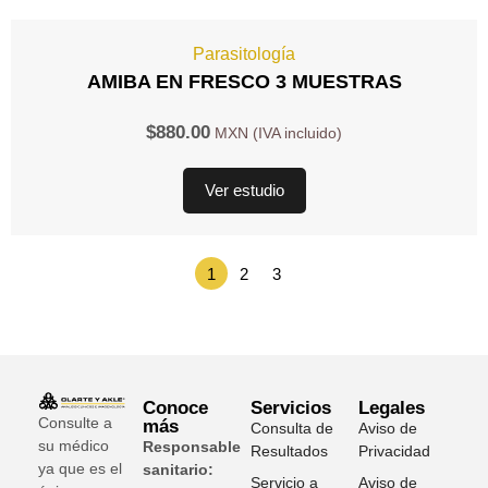
Parasitología
AMIBA EN FRESCO 3 MUESTRAS
$
880.00
Ver estudio
1
2
3
Conoce
Servicios
Legales
Consulte a
más
Consulta de
Aviso de
su médico
Responsable
Resultados
Privacidad
ya que es el
sanitario:
Servicio a
Aviso de