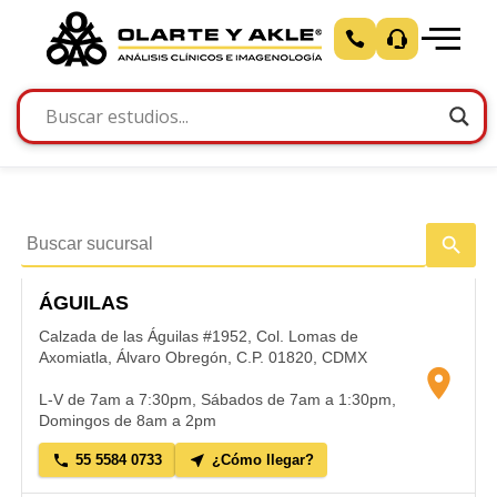
search
ÁGUILAS
Calzada de las Águilas #1952, Col. Lomas de
Axomiatla, Álvaro Obregón, C.P. 01820, CDMX
location_on
L-V de 7am a 7:30pm, Sábados de 7am a 1:30pm,
Domingos de 8am a 2pm
phone
near_me
55 5584 0733
¿Cómo llegar?