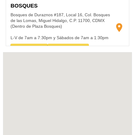
BOSQUES
Bosques de Duraznos #187, Local 16, Col. Bosques
de las Lomas, Miguel Hidalgo, C.P. 11700, CDMX
location_on
(Dentro de Plaza Bosques)
L-V de 7am a 7:30pm y Sábados de 7am a 1:30pm
phone
near_me
55 5584 0733
¿Cómo llegar?
CENTRAL
Av. Yucatán #58 y 62, Col. Roma Norte,
Cuauhtémoc, C.P. 06700, CDMX
location_on
L-V de 7am a 7:30pm y Sábados de 7am a 1:30pm
phone
near_me
55 5584 0733
¿Cómo llegar?
COAPA
Av. Canal de Miramontes #3197, Col. Residencial
Acoxpa, Tlalpan, C.P. 14300, CDMX