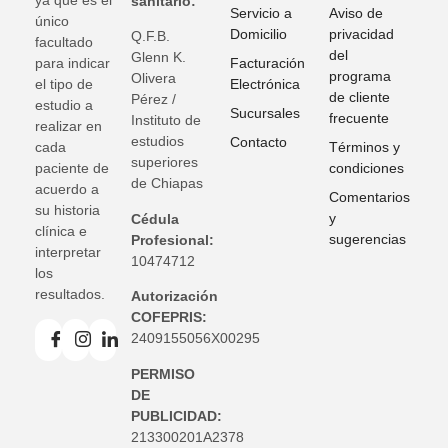
ya que es el
sanitario:
phone
near_me
55 5584 0733
¿Cómo llegar?
Servicio a
Aviso de
único
Domicilio
privacidad
Q.F.B.
facultado
HERRADURA
del
Glenn K
.
para indicar
Facturación
programa
Olivera
el tipo de
Electrónica
Bosque de Moctezuma #1, Locales 8 y 9, La
de cliente
Pérez /
Herradura, C.P. 52784, Huixquilucan, EDOMEX
estudio a
location_on
Sucursales
frecuente
Instituto de
realizar en
estudios
L-V de 7am a 7:30pm y Sábados de 7am a 1:30pm
Contacto
cada
Términos y
superiores
paciente de
condiciones
phone
near_me
55 5584 0733
¿Cómo llegar?
de Chiapas
acuerdo a
Comentarios
su historia
y
Cédula
INTERLOMAS
clínica e
sugerencias
Profesional:
interpretar
Av. de la Palma #8, Torre Aqua, Local 2, Col. San
10474712
los
Fernando la Herradura, Huixquilucan, C.P. 52787,
resultados.
Autorización
EDOMEX
location_on
COFEPRIS:
L-V de 7am a 7:30pm, Sábados de 7am a 1:30pm,
2409155056X00295
Domingos de 8am a 2pm
PERMISO
phone
near_me
55 5584 0733
¿Cómo llegar?
DE
PUBLICIDAD:
213300201A2378
LINDAVISTA