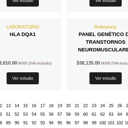
Ver estudio
Ver estudio
LABORATORIO
Referencia
HLA DQA1
PANEL GENÉTICO 
TRANSTORNOS
NEUROMUSCULAR
3,610.00
$
38,135.00
Ver estudio
Ver estudio
2
13
14
15
16
17
18
19
20
21
22
23
24
25
26
0
51
52
53
54
55
56
57
58
59
60
61
62
63
64
8
89
90
91
92
93
94
95
96
97
98
99
100
101
102
1