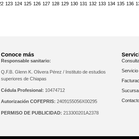
22
123
124
125
126
127
128
129
130
131
132
133
134
135
136
1
Conoce más
Servic
Responsable sanitario:
Consult
Servicio
Q.F.B. Glenn K
. Olivera Pérez / Instituto de estudios
superiores de Chiapas
Facturac
Cédula Profesional:
10474712
Sucursa
Contact
Autorización COFEPRIS:
2409155056X00295
PERMISO DE PUBLICIDAD:
213300201A2378