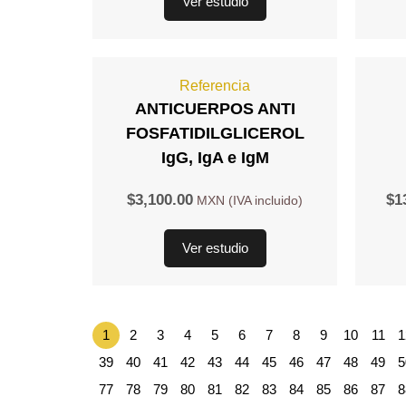
Ver estudio
Referencia
ANTICUERPOS ANTI
FOSFATIDILGLICEROL
IgG, IgA e IgM
$
3,100.00
$
1
Ver estudio
1
2
3
4
5
6
7
8
9
10
11
1
39
40
41
42
43
44
45
46
47
48
49
5
77
78
79
80
81
82
83
84
85
86
87
8