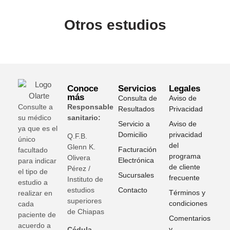
Otros estudios
Conoce
Servicios
Legales
más
Consulta de
Aviso de
Consulte a
Responsable
Resultados
Privacidad
su médico
sanitario:
Servicio a
Aviso de
ya que es el
Domicilio
privacidad
Q.F.B.
único
del
Glenn K
.
Facturación
facultado
programa
Olivera
Electrónica
para indicar
de cliente
Pérez /
el tipo de
Sucursales
frecuente
Instituto de
estudio a
estudios
Contacto
Términos y
realizar en
superiores
condiciones
cada
de Chiapas
paciente de
Comentarios
acuerdo a
y
Cédula