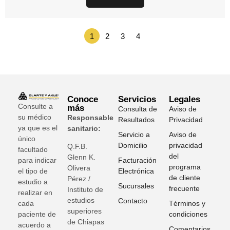
1
2
3
4
Conoce
Servicios
Legales
Consulte a
más
Consulta de
Aviso de
su médico
Responsable
Resultados
Privacidad
ya que es el
sanitario:
Servicio a
Aviso de
único
Domicilio
privacidad
Q.F.B.
facultado
del
Glenn K
.
para indicar
Facturación
programa
Olivera
el tipo de
Electrónica
de cliente
Pérez /
estudio a
Sucursales
frecuente
Instituto de
realizar en
estudios
Contacto
cada
Términos y
superiores
paciente de
condiciones
de Chiapas
acuerdo a
Comentarios