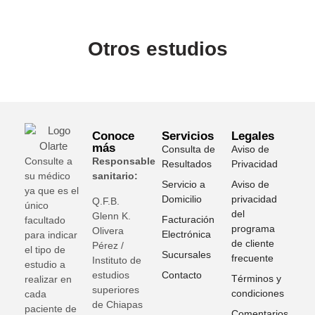
Otros estudios
Conoce
Servicios
Legales
más
Consulta de
Aviso de
Consulte a
Responsable
Resultados
Privacidad
su médico
sanitario:
Servicio a
Aviso de
ya que es el
Domicilio
privacidad
Q.F.B.
único
del
Glenn K
.
Facturación
facultado
programa
Olivera
Electrónica
para indicar
de cliente
Pérez /
el tipo de
Sucursales
frecuente
Instituto de
estudio a
estudios
Contacto
Términos y
realizar en
superiores
condiciones
cada
de Chiapas
paciente de
Comentarios