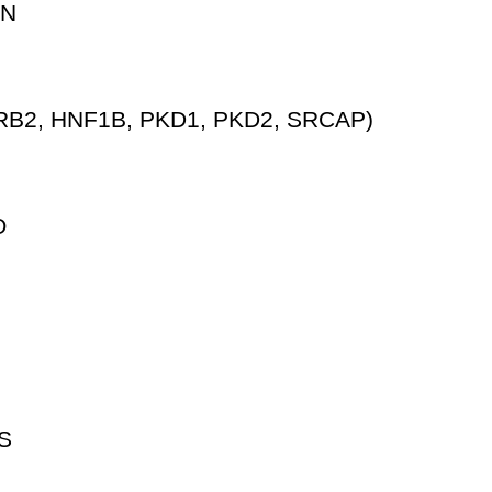
AN
B2, HNF1B, PKD1, PKD2, SRCAP)
O
S