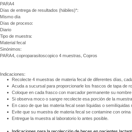
PARA4
Días de entrega de resultados (hábiles)*:
Mismo día
Días de proceso:
Diario
Tipo de muestra:
Material fecal
Sinónimos:
PARA4, coproparasitoscopico 4 muestras, Copros
Indicaciones:
Recolecte 4 muestras de materia fecal de diferentes días, ca
Acuda a sucursal para proporcionarle los frascos de tapa de ro
Coloque en cada frasco con marcador permanente su nombre c
Si observa moco o sangre recolecte esa porción de la muestra 
En caso de que las materia fecal sean líquidas o semilíquidas 
Evite que su muestra de materia fecal se contamine con orina
Entregue la muestra al laboratorio lo antes posible.
Indicaciones para la recolección de heces en pacientes lactan