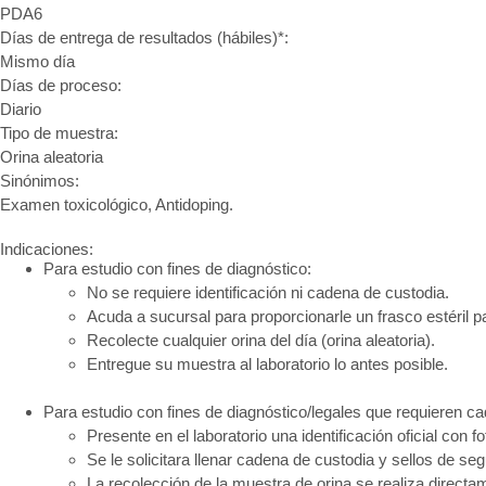
PDA6
Días de entrega de resultados (hábiles)*:
Mismo día
Días de proceso:
Diario
Tipo de muestra:
Orina aleatoria
Sinónimos:
Examen toxicológico, Antidoping.
Indicaciones:
Para estudio con fines de diagnóstico:
No se requiere identificación ni cadena de custodia.
Acuda a sucursal para proporcionarle un frasco estéril pa
Recolecte cualquier orina del día (orina aleatoria).
Entregue su muestra al laboratorio lo antes posible.
Para estudio con fines de diagnóstico/legales que requieren c
Presente en el laboratorio una identificación oficial con fo
Se le solicitara llenar cadena de custodia y sellos de seg
La recolección de la muestra de orina se realiza directam