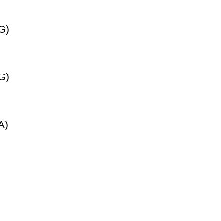
G)
G)
A)