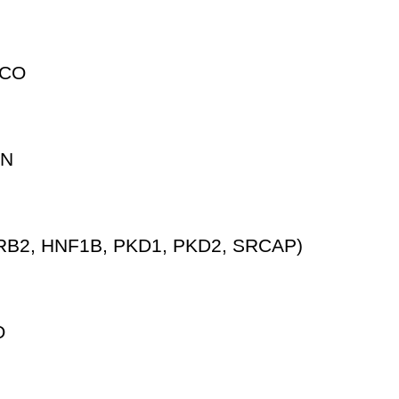
ICO
AN
B2, HNF1B, PKD1, PKD2, SRCAP)
O