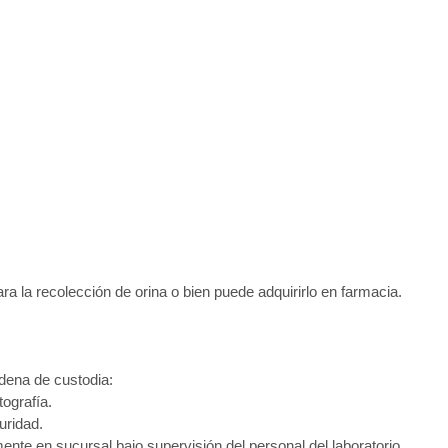
ra la recolección de orina o bien puede adquirirlo en farmacia.
adena de custodia:
tografía.
uridad.
ente en sucursal bajo supervisión del personal del laboratorio.