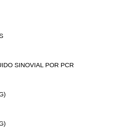
S
IDO SINOVIAL POR PCR
G)
G)