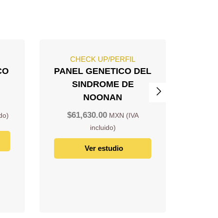
CHECK UP/PERFIL
C
CO
PANEL GENETICO DEL
PAN
SINDROME DE
ENF
NOONAN
POLI
GENE
$
61,630.00
PKD
$
5
Ver estudio