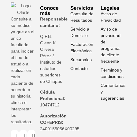
Conoce
Servicios
Legales
más
Consulta de
Aviso de
Consulte a
Responsable
Resultados
Privacidad
su médico
sanitario:
Servicio a
Aviso de
ya que es el
Domicilio
privacidad
Q.F.B.
único
del
Glenn K
.
Facturación
facultado
programa
Olivera
Electrónica
para indicar
de cliente
Pérez /
el tipo de
Sucursales
frecuente
Instituto de
estudio a
estudios
Contacto
Términos y
realizar en
superiores
condiciones
cada
de Chiapas
paciente de
Comentarios
acuerdo a
y
Cédula
su historia
sugerencias
Profesional:
clínica e
10474712
interpretar
los
Autorización
resultados.
COFEPRIS:
2409155056X00295