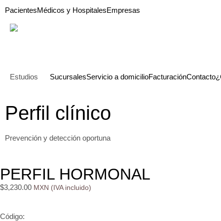
Pacientes
Médicos y Hospitales
Empresas
Estudios
Sucursales
Servicio a domicilio
Facturación
Contacto
¿
Perfil clínico
Prevención y detección oportuna
PERFIL HORMONAL
$
3,230.00
Código: