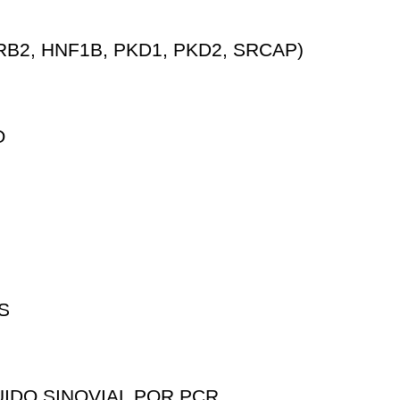
B2, HNF1B, PKD1, PKD2, SRCAP)
O
S
IDO SINOVIAL POR PCR