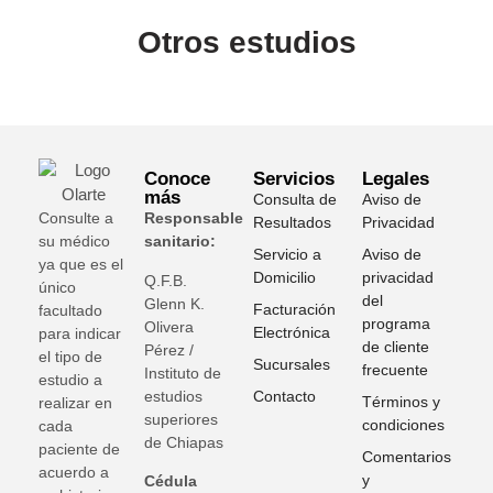
Otros estudios
Conoce
Servicios
Legales
más
Consulta de
Aviso de
Consulte a
Responsable
Resultados
Privacidad
su médico
sanitario:
Servicio a
Aviso de
ya que es el
Domicilio
privacidad
Q.F.B.
único
del
Glenn K
.
Facturación
facultado
programa
Olivera
Electrónica
para indicar
de cliente
Pérez /
el tipo de
Sucursales
frecuente
Instituto de
estudio a
estudios
Contacto
Términos y
realizar en
superiores
condiciones
cada
de Chiapas
paciente de
Comentarios
acuerdo a
y
Cédula