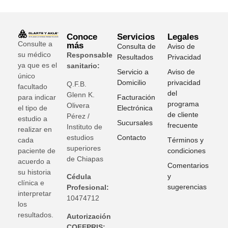
Conoce
Servicios
Legales
Consulte a
más
Consulta de
Aviso de
su médico
Responsable
Resultados
Privacidad
ya que es el
sanitario:
Servicio a
Aviso de
único
Domicilio
privacidad
Q.F.B.
facultado
del
Glenn K
.
para indicar
Facturación
programa
Olivera
el tipo de
Electrónica
de cliente
Pérez /
estudio a
Sucursales
frecuente
Instituto de
realizar en
estudios
Contacto
cada
Términos y
superiores
paciente de
condiciones
de Chiapas
acuerdo a
Comentarios
su historia
y
Cédula
clínica e
sugerencias
Profesional:
interpretar
10474712
los
resultados.
Autorización
COFEPRIS: