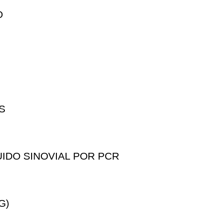
O
S
IDO SINOVIAL POR PCR
G)