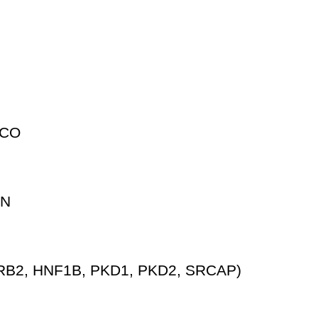
ICO
AN
B2, HNF1B, PKD1, PKD2, SRCAP)