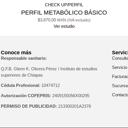
CHECK UP/PERFIL
PERFIL METABÓLICO BÁSICO
$
3,870.00
Ver estudio
Conoce más
Servic
Responsable sanitario:
Consult
Servicio
Q.F.B. Glenn K
. Olivera Pérez / Instituto de estudios
superiores de Chiapas
Facturac
Cédula Profesional:
10474712
Sucursa
Contact
Autorización COFEPRIS:
2409155056X00295
PERMISO DE PUBLICIDAD:
213300201A2378