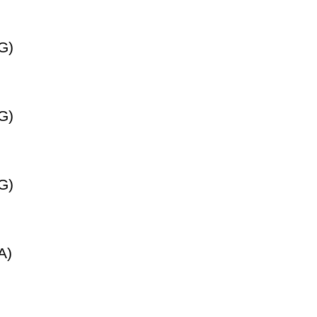
G)
G)
G)
A)