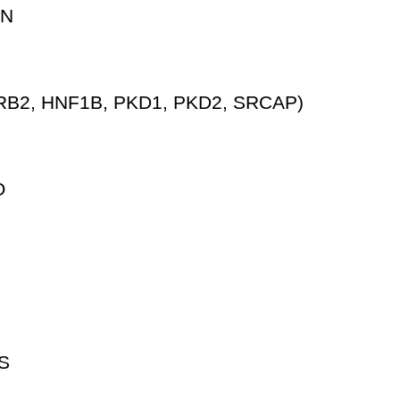
AN
B2, HNF1B, PKD1, PKD2, SRCAP)
O
S