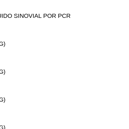
IDO SINOVIAL POR PCR
G)
G)
G)
G)