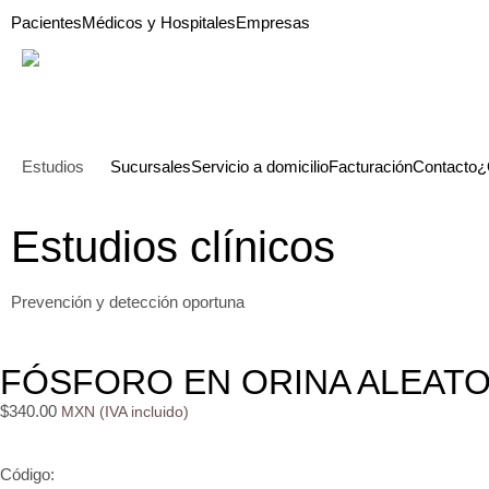
Pacientes
Médicos y Hospitales
Empresas
Estudios
Sucursales
Servicio a domicilio
Facturación
Contacto
¿
Estudios clínicos
Prevención y detección oportuna
FÓSFORO EN ORINA ALEATO
$
340.00
Código: