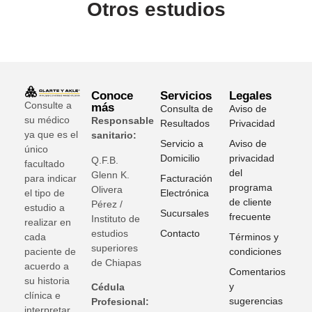
Otros estudios
Conoce
Servicios
Legales
Consulte a
más
Consulta de
Aviso de
su médico
Responsable
Resultados
Privacidad
ya que es el
sanitario:
Servicio a
Aviso de
único
Domicilio
privacidad
Q.F.B.
facultado
del
Glenn K
.
para indicar
Facturación
programa
Olivera
el tipo de
Electrónica
de cliente
Pérez /
estudio a
Sucursales
frecuente
Instituto de
realizar en
estudios
Contacto
cada
Términos y
superiores
paciente de
condiciones
de Chiapas
acuerdo a
Comentarios
su historia
y
Cédula
clínica e
sugerencias
Profesional:
interpretar