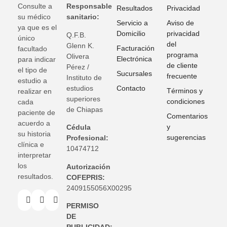
Consulte a
Responsable
Resultados
Privacidad
su médico
sanitario:
Servicio a
Aviso de
ya que es el
Domicilio
privacidad
Q.F.B.
único
del
Glenn K
.
Facturación
facultado
programa
Olivera
Electrónica
para indicar
de cliente
Pérez /
el tipo de
Sucursales
frecuente
Instituto de
estudio a
estudios
Contacto
Términos y
realizar en
superiores
condiciones
cada
de Chiapas
paciente de
Comentarios
acuerdo a
y
Cédula
su historia
sugerencias
Profesional:
clínica e
10474712
interpretar
los
Autorización
resultados.
COFEPRIS:
2409155056X00295
PERMISO
DE
PUBLICIDAD: