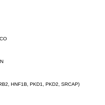
ICO
AN
B2, HNF1B, PKD1, PKD2, SRCAP)