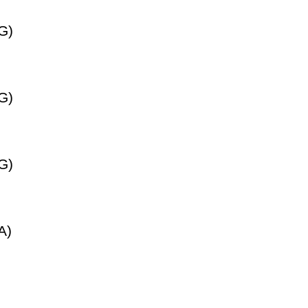
G)
G)
G)
A)