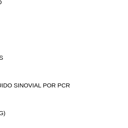
O
S
IDO SINOVIAL POR PCR
G)