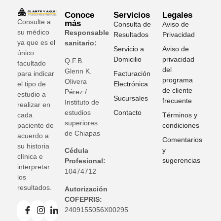
Conoce
Servicios
Legales
Consulte a
más
Consulta de
Aviso de
su médico
Responsable
Resultados
Privacidad
ya que es el
sanitario:
Servicio a
Aviso de
único
Domicilio
privacidad
Q.F.B.
facultado
del
Glenn K
.
para indicar
Facturación
programa
Olivera
el tipo de
Electrónica
de cliente
Pérez /
estudio a
Sucursales
frecuente
Instituto de
realizar en
estudios
Contacto
cada
Términos y
superiores
paciente de
condiciones
de Chiapas
acuerdo a
Comentarios
su historia
y
Cédula
clínica e
sugerencias
Profesional:
interpretar
10474712
los
resultados.
Autorización
COFEPRIS:
2409155056X00295