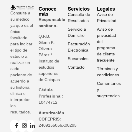
Conoce
Servicios
Legales
Consulte a
más
Consulta de
Aviso de
su médico
Responsable
Resultados
Privacidad
ya que es el
sanitario:
Servicio a
Aviso de
único
Domicilio
privacidad
Q.F.B.
facultado
del
Glenn K
.
para indicar
Facturación
programa
Olivera
el tipo de
Electrónica
de cliente
Pérez /
estudio a
Sucursales
frecuente
Instituto de
realizar en
estudios
Contacto
cada
Términos y
superiores
paciente de
condiciones
de Chiapas
acuerdo a
Comentarios
su historia
y
Cédula
clínica e
sugerencias
Profesional:
interpretar
10474712
los
resultados.
Autorización
COFEPRIS:
2409155056X00295