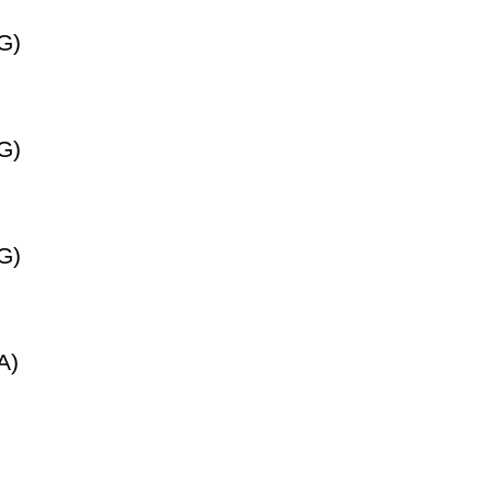
G)
G)
G)
A)