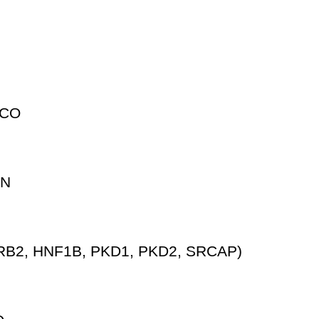
ICO
AN
B2, HNF1B, PKD1, PKD2, SRCAP)