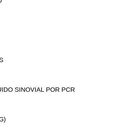
O
S
IDO SINOVIAL POR PCR
G)