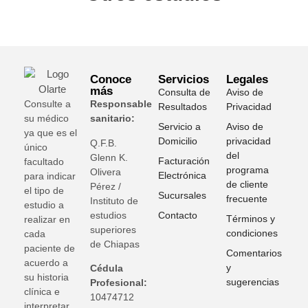
Conoce
Servicios
Legales
más
Consulta de
Aviso de
Consulte a
Responsable
Resultados
Privacidad
su médico
sanitario:
Servicio a
Aviso de
ya que es el
Domicilio
privacidad
Q.F.B.
único
del
Glenn K
.
Facturación
facultado
programa
Olivera
Electrónica
para indicar
de cliente
Pérez /
el tipo de
Sucursales
frecuente
Instituto de
estudio a
estudios
Contacto
Términos y
realizar en
superiores
condiciones
cada
de Chiapas
paciente de
Comentarios
acuerdo a
y
Cédula
su historia
sugerencias
Profesional:
clínica e
10474712
interpretar