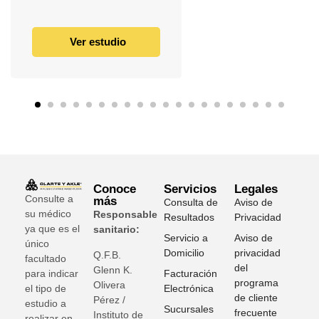
Ver estudio
Conoce
Servicios
Legales
Consulte a
más
Consulta de
Aviso de
su médico
Responsable
Resultados
Privacidad
ya que es el
sanitario:
Servicio a
Aviso de
único
Domicilio
privacidad
Q.F.B.
facultado
del
Glenn K
.
para indicar
Facturación
programa
Olivera
el tipo de
Electrónica
de cliente
Pérez /
estudio a
Sucursales
frecuente
Instituto de
realizar en