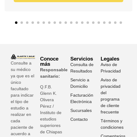
Conoce
Servicios
Legales
Consulte a
más
Consulta de
Aviso de
su médico
Responsable
Resultados
Privacidad
ya que es el
sanitario:
Servicio a
Aviso de
único
Domicilio
privacidad
Q.F.B.
facultado
del
Glenn K
.
para indicar
Facturación
programa
Olivera
el tipo de
Electrónica
de cliente
Pérez /
estudio a
Sucursales
frecuente
Instituto de
realizar en
estudios
Contacto
cada
Términos y
superiores
paciente de
condiciones
de Chiapas
acuerdo a
Comentarios