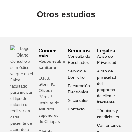
Otros estudios
Conoce
Servicios
Legales
más
Consulta de
Aviso de
Consulte a
Responsable
Resultados
Privacidad
su médico
sanitario:
Servicio a
Aviso de
ya que es el
Domicilio
privacidad
Q.F.B.
único
del
Glenn K
.
Facturación
facultado
programa
Olivera
Electrónica
para indicar
de cliente
Pérez /
el tipo de
Sucursales
frecuente
Instituto de
estudio a
estudios
Contacto
Términos y
realizar en
superiores
condiciones
cada
de Chiapas
paciente de
Comentarios
acuerdo a
y
Cédula