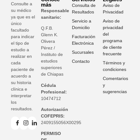
Consulte a
más
Consulta de
Aviso de
su médico
Responsable
Resultados
Privacidad
ya que es el
sanitario:
Servicio a
Aviso de
único
Domicilio
privacidad
Q.F.B.
facultado
del
Glenn K
.
para indicar
Facturación
programa
Olivera
el tipo de
Electrónica
de cliente
Pérez /
estudio a
Sucursales
frecuente
Instituto de
realizar en
estudios
Contacto
cada
Términos y
superiores
paciente de
condiciones
de Chiapas
acuerdo a
Comentarios
su historia
y
Cédula
clínica e
sugerencias
Profesional:
interpretar
10474712
los
resultados.
Autorización
COFEPRIS:
2409155056X00295
PERMISO