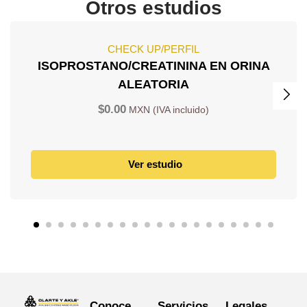
Otros estudios
CHECK UP/PERFIL
ISOPROSTANO/CREATININA EN ORINA
ALEATORIA
$
0.00
Ver estudio
Conoce
Servicios
Legales