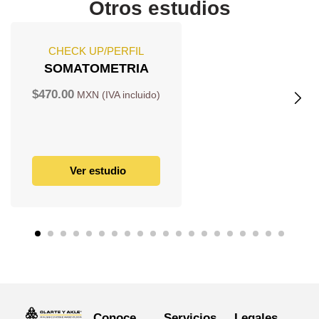
Otros estudios
CHECK UP/PERFIL
SOMATOMETRIA
$
470.00
Ver estudio
Conoce
Servicios
Legales