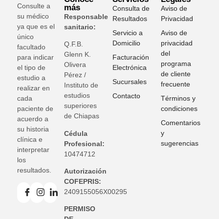
Consulte a
más
Consulta de
Aviso de
su médico
Responsable
Resultados
Privacidad
ya que es el
sanitario:
Servicio a
Aviso de
único
Domicilio
privacidad
Q.F.B.
facultado
del
Glenn K
.
para indicar
Facturación
programa
Olivera
el tipo de
Electrónica
de cliente
Pérez /
estudio a
Sucursales
frecuente
Instituto de
realizar en
estudios
Contacto
cada
Términos y
superiores
paciente de
condiciones
de Chiapas
acuerdo a
Comentarios
su historia
y
Cédula
clínica e
sugerencias
Profesional:
interpretar
10474712
los
resultados.
Autorización
COFEPRIS:
2409155056X00295
PERMISO