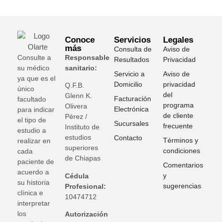
Conoce
Servicios
Legales
más
Consulta de
Aviso de
Consulte a
Responsable
Resultados
Privacidad
su médico
sanitario:
Servicio a
Aviso de
ya que es el
Domicilio
privacidad
Q.F.B.
único
del
Glenn K
.
Facturación
facultado
programa
Olivera
Electrónica
para indicar
de cliente
Pérez /
el tipo de
Sucursales
frecuente
Instituto de
estudio a
estudios
Contacto
Términos y
realizar en
superiores
condiciones
cada
de Chiapas
paciente de
Comentarios
acuerdo a
y
Cédula
su historia
sugerencias
Profesional:
clínica e
10474712
interpretar
los
Autorización