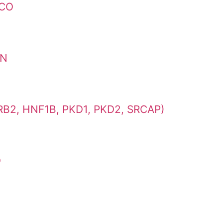
ICO
AN
2, HNF1B, PKD1, PKD2, SRCAP)
O