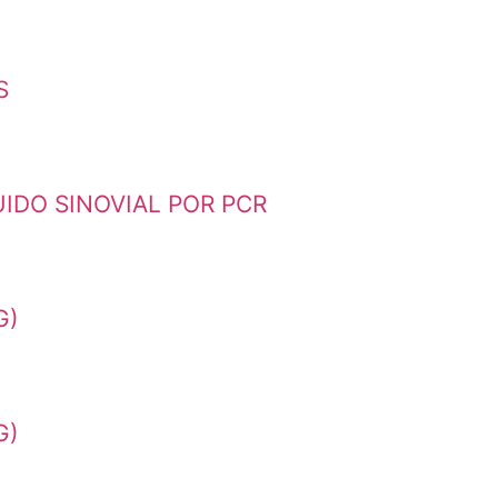
S
IDO SINOVIAL POR PCR
G)
G)