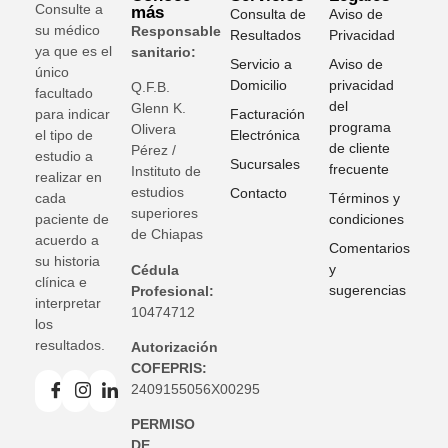
Consulte a
más
Consulta de
Aviso de
su médico
Responsable
Resultados
Privacidad
ya que es el
sanitario:
Servicio a
Aviso de
único
Domicilio
privacidad
Q.F.B.
facultado
del
Glenn K
.
para indicar
Facturación
programa
Olivera
el tipo de
Electrónica
de cliente
Pérez /
estudio a
Sucursales
frecuente
Instituto de
realizar en
estudios
Contacto
cada
Términos y
superiores
paciente de
condiciones
de Chiapas
acuerdo a
Comentarios
su historia
y
Cédula
clínica e
sugerencias
Profesional:
interpretar
10474712
los
resultados.
Autorización
COFEPRIS:
2409155056X00295
PERMISO
DE