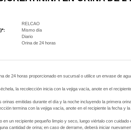
RELCAO
)*:
Mismo día
Diario
Orina de 24 horas
rina de 24 horas proporcionado en sucursal o utilice un envase de agua 
chela, la recolección inicia con la vejiga vacía, anote en el recipiente
s orinas emitidas durante el día y la noche incluyendo la primera orin
ección termina con la vejiga vacía, anote en el recipiente la fecha y l
ero en un recipiente pequeño limpio y seco, luego viértalo con cuidado 
una cantidad de orina; en caso de derrame, deberá iniciar nuevament