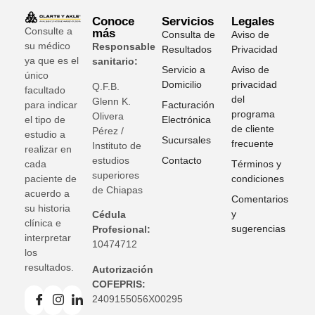
Conoce
Servicios
Legales
Consulte a
más
Consulta de
Aviso de
su médico
Responsable
Resultados
Privacidad
ya que es el
sanitario:
Servicio a
Aviso de
único
Domicilio
privacidad
Q.F.B.
facultado
del
Glenn K
.
para indicar
Facturación
programa
Olivera
el tipo de
Electrónica
de cliente
Pérez /
estudio a
Sucursales
frecuente
Instituto de
realizar en
estudios
Contacto
cada
Términos y
superiores
paciente de
condiciones
de Chiapas
acuerdo a
Comentarios
su historia
y
Cédula
clínica e
sugerencias
Profesional:
interpretar
10474712
los
resultados.
Autorización
COFEPRIS:
2409155056X00295