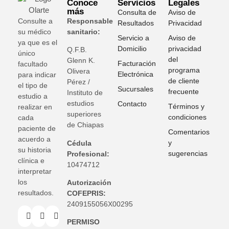
Conoce
Servicios
Legales
más
Consulta de
Aviso de
Consulte a
Responsable
Resultados
Privacidad
su médico
sanitario:
Servicio a
Aviso de
ya que es el
Domicilio
privacidad
Q.F.B.
único
del
Glenn K
.
Facturación
facultado
programa
Olivera
Electrónica
para indicar
de cliente
Pérez /
el tipo de
Sucursales
frecuente
Instituto de
estudio a
estudios
Contacto
Términos y
realizar en
superiores
condiciones
cada
de Chiapas
paciente de
Comentarios
acuerdo a
y
Cédula
su historia
sugerencias
Profesional:
clínica e
10474712
interpretar
los
Autorización
resultados.
COFEPRIS:
2409155056X00295
PERMISO