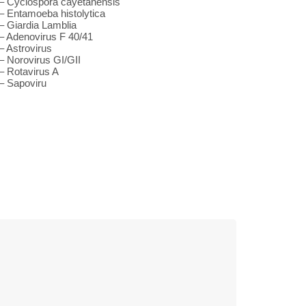
– Cyclospora cayetanensis
– Entamoeba histolytica
– Giardia Lamblia
– Adenovirus F 40/41
– Astrovirus
– Norovirus GI/GII
– Rotavirus A
– Sapoviru