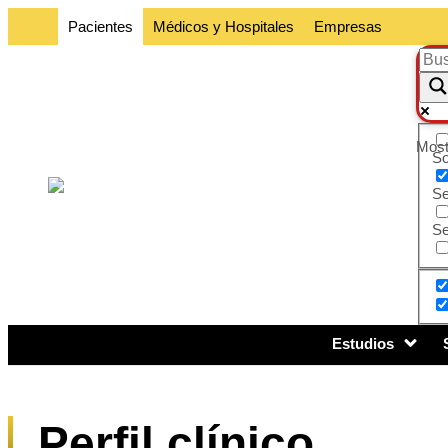
Pacientes
Médicos y Hospitales
Empresas
Most
So
Se
Se
Estudios
Perfil clínico