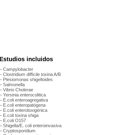
Estudios incluidos
– Campylobacter
– Clostridium difficile toxina A/B
– Plesiomonas shigelloides
– Salmonella
– Vibrio Cholerae
– Yersinia enterocolitica
– E.coli enteroagregativa
– E.coli enteropatógena
– E.coli enterotoxigénica
– E.coli toxina shiga
– E.coli O157
– Shigella/E. coli enteroinvasiva
– Cryptosporidium