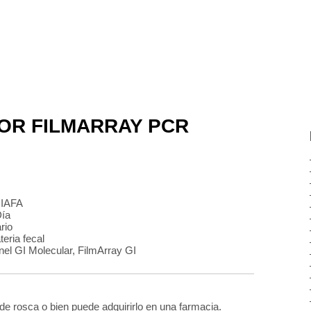
OR FILMARRAY PCR
IAFA
Día
rio
eria fecal
nel GI Molecular, FilmArray GI
de rosca o bien puede adquirirlo en una farmacia.