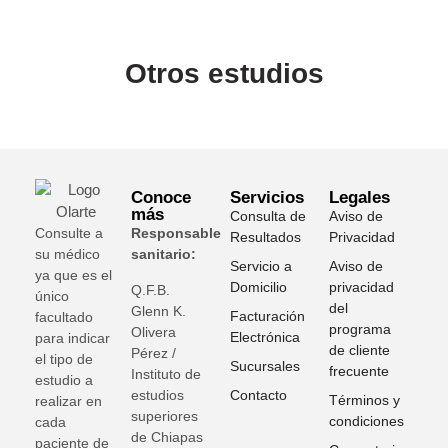
Otros estudios
Conoce
Servicios
Legales
más
Consulta de
Aviso de
Consulte a
Responsable
Resultados
Privacidad
su médico
sanitario:
Servicio a
Aviso de
ya que es el
Domicilio
privacidad
Q.F.B.
único
del
Glenn K
.
Facturación
facultado
programa
Olivera
Electrónica
para indicar
de cliente
Pérez /
el tipo de
Sucursales
frecuente
Instituto de
estudio a
estudios
Contacto
Términos y
realizar en
superiores
condiciones
cada
de Chiapas
paciente de