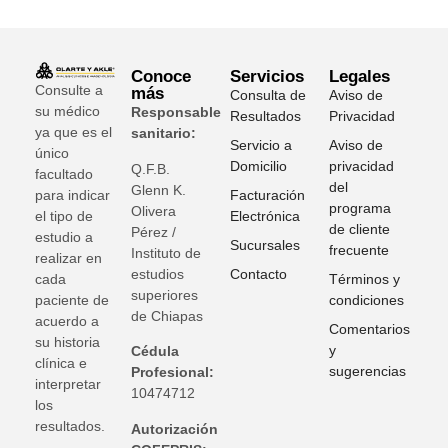
Conoce
Servicios
Legales
Consulte a
más
Consulta de
Aviso de
su médico
Responsable
Resultados
Privacidad
ya que es el
sanitario:
Servicio a
Aviso de
único
Domicilio
privacidad
Q.F.B.
facultado
del
Glenn K
.
para indicar
Facturación
programa
Olivera
el tipo de
Electrónica
de cliente
Pérez /
estudio a
Sucursales
frecuente
Instituto de
realizar en
estudios
Contacto
cada
Términos y
superiores
paciente de
condiciones
de Chiapas
acuerdo a
Comentarios
su historia
y
Cédula
clínica e
sugerencias
Profesional:
interpretar
10474712
los
resultados.
Autorización