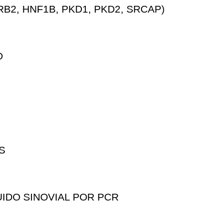
B2, HNF1B, PKD1, PKD2, SRCAP)
O
S
IDO SINOVIAL POR PCR