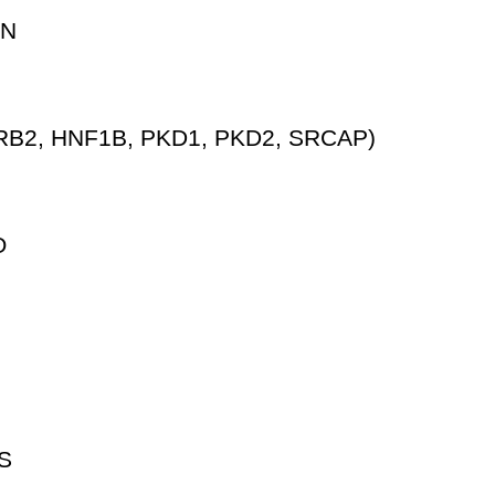
AN
B2, HNF1B, PKD1, PKD2, SRCAP)
O
S