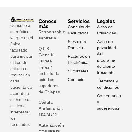
Conoce
Servicios
Legales
Consulte a
más
Consulta de
Aviso de
su médico
Responsable
Resultados
Privacidad
ya que es el
sanitario:
Servicio a
Aviso de
único
Domicilio
privacidad
Q.F.B.
facultado
del
Glenn K
.
para indicar
Facturación
programa
Olivera
el tipo de
Electrónica
de cliente
Pérez /
estudio a
Sucursales
frecuente
Instituto de
realizar en
estudios
Contacto
cada
Términos y
superiores
paciente de
condiciones
de Chiapas
acuerdo a
Comentarios
su historia
y
Cédula
clínica e
sugerencias
Profesional:
interpretar
10474712
los
resultados.
Autorización
COFEPRIS: