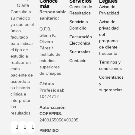
Conoce
Servicios
Legales
más
Consulta de
Aviso de
Consulte a
Responsable
Resultados
Privacidad
su médico
sanitario:
Servicio a
Aviso de
ya que es el
Domicilio
privacidad
Q.F.B.
único
del
Glenn K
.
Facturación
facultado
programa
Olivera
Electrónica
para indicar
de cliente
Pérez /
el tipo de
Sucursales
frecuente
Instituto de
estudio a
estudios
Contacto
Términos y
realizar en
superiores
condiciones
cada
de Chiapas
paciente de
Comentarios
acuerdo a
y
Cédula
su historia
sugerencias
Profesional:
clínica e
10474712
interpretar
los
Autorización
resultados.
COFEPRIS:
2409155056X00295
PERMISO