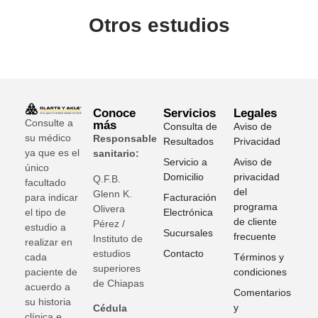
Otros estudios
Conoce
Servicios
Legales
Consulte a
más
Consulta de
Aviso de
su médico
Responsable
Resultados
Privacidad
ya que es el
sanitario:
Servicio a
Aviso de
único
Domicilio
privacidad
Q.F.B.
facultado
del
Glenn K
.
para indicar
Facturación
programa
Olivera
el tipo de
Electrónica
de cliente
Pérez /
estudio a
Sucursales
frecuente
Instituto de
realizar en
estudios
Contacto
cada
Términos y
superiores
paciente de
condiciones
de Chiapas
acuerdo a
Comentarios
su historia
y
Cédula
clínica e