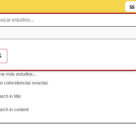
55
ar más estudios...
lo coincidencias exactas
rch in title
rch in content