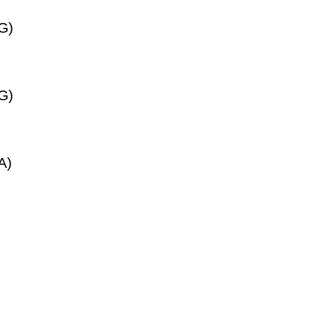
G)
G)
A)