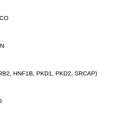
ICO
AN
B2, HNF1B, PKD1, PKD2, SRCAP)
O