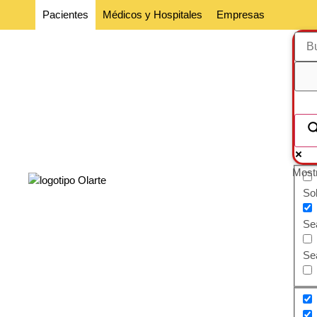
Pacientes
Médicos y Hospitales
Empresas
Mostr
So
Sea
Sea