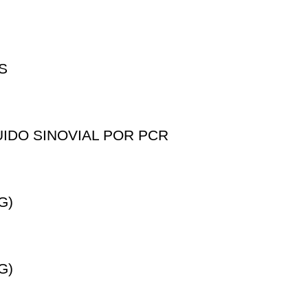
S
IDO SINOVIAL POR PCR
G)
G)