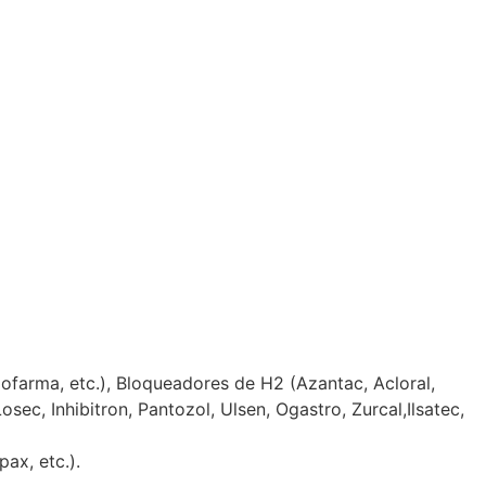
farma, etc.), Bloqueadores de H2 (Azantac, Acloral,
ec, Inhibitron, Pantozol, Ulsen, Ogastro, Zurcal,Ilsatec,
ax, etc.).