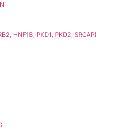
AN
2, HNF1B, PKD1, PKD2, SRCAP)
O
S