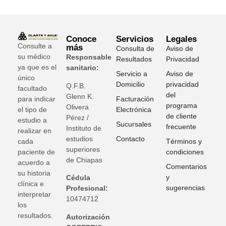
Conoce
Servicios
Legales
Consulte a
más
Consulta de
Aviso de
su médico
Responsable
Resultados
Privacidad
ya que es el
sanitario:
Servicio a
Aviso de
único
Domicilio
privacidad
Q.F.B.
facultado
del
Glenn K
.
para indicar
Facturación
programa
Olivera
el tipo de
Electrónica
de cliente
Pérez /
estudio a
Sucursales
frecuente
Instituto de
realizar en
estudios
Contacto
cada
Términos y
superiores
paciente de
condiciones
de Chiapas
acuerdo a
Comentarios
su historia
y
Cédula
clínica e
sugerencias
Profesional:
interpretar
10474712
los
resultados.
Autorización