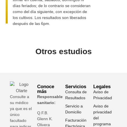
días feriados; de lo contrario se consideran
como del día siguiente, con excepción de
los cultivos. Los resultados son liberados
después de las 6pm.
Otros estudios
Conoce
Servicios
Legales
más
Consulta de
Aviso de
Consulte a
Responsable
Resultados
Privacidad
su médico
sanitario:
Servicio a
Aviso de
ya que es el
Domicilio
privacidad
Q.F.B.
único
del
Glenn K
.
Facturación
facultado
programa
Olivera
Electrónica
para indicar