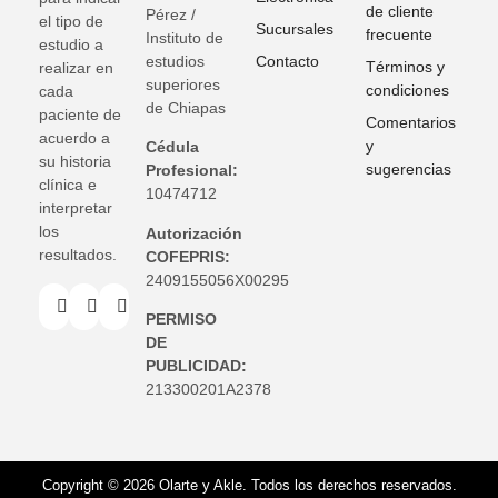
de cliente
Pérez /
el tipo de
Sucursales
frecuente
Instituto de
estudio a
estudios
Contacto
Términos y
realizar en
superiores
condiciones
cada
de Chiapas
paciente de
Comentarios
acuerdo a
y
Cédula
su historia
sugerencias
Profesional:
clínica e
10474712
interpretar
los
Autorización
resultados.
COFEPRIS:
2409155056X00295
PERMISO
DE
PUBLICIDAD:
213300201A2378
Copyright © 2026 Olarte y Akle. Todos los derechos reservados.