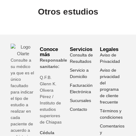
Otros estudios
Conoce
Servicios
Legales
más
Consulta de
Aviso de
Consulte a
Responsable
Resultados
Privacidad
su médico
sanitario:
Servicio a
Aviso de
ya que es el
Domicilio
privacidad
Q.F.B.
único
del
Glenn K
.
Facturación
facultado
programa
Olivera
Electrónica
para indicar
de cliente
Pérez /
el tipo de
Sucursales
frecuente
Instituto de
estudio a
estudios
Contacto
Términos y
realizar en
superiores
condiciones
cada
de Chiapas
paciente de
Comentarios
acuerdo a
y
Cédula