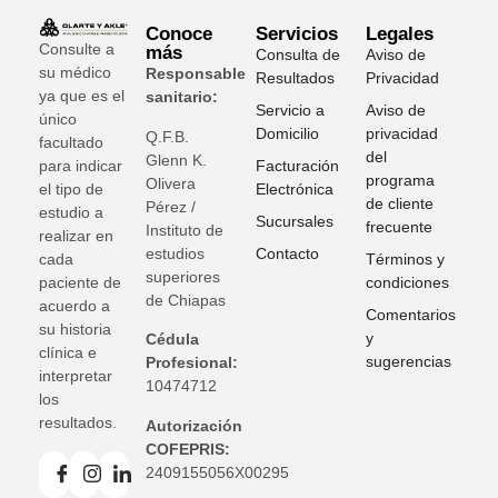
Conoce
Servicios
Legales
Consulte a
más
Consulta de
Aviso de
su médico
Responsable
Resultados
Privacidad
ya que es el
sanitario:
Servicio a
Aviso de
único
Domicilio
privacidad
Q.F.B.
facultado
del
Glenn K
.
para indicar
Facturación
programa
Olivera
el tipo de
Electrónica
de cliente
Pérez /
estudio a
Sucursales
frecuente
Instituto de
realizar en
estudios
Contacto
cada
Términos y
superiores
paciente de
condiciones
de Chiapas
acuerdo a
Comentarios
su historia
y
Cédula
clínica e
sugerencias
Profesional:
interpretar
10474712
los
resultados.
Autorización
COFEPRIS:
2409155056X00295