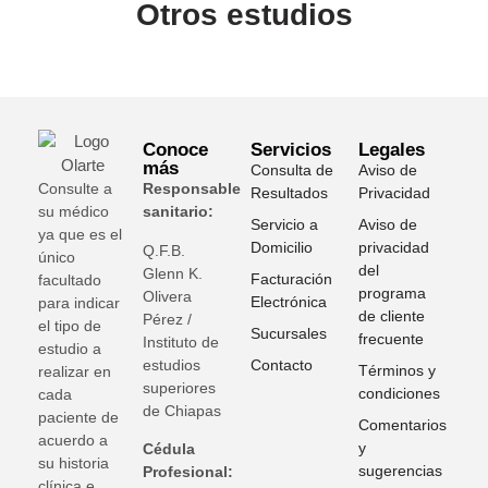
Otros estudios
Conoce
Servicios
Legales
más
Consulta de
Aviso de
Consulte a
Responsable
Resultados
Privacidad
su médico
sanitario:
Servicio a
Aviso de
ya que es el
Domicilio
privacidad
Q.F.B.
único
del
Glenn K
.
Facturación
facultado
programa
Olivera
Electrónica
para indicar
de cliente
Pérez /
el tipo de
Sucursales
frecuente
Instituto de
estudio a
estudios
Contacto
Términos y
realizar en
superiores
condiciones
cada
de Chiapas
paciente de
Comentarios
acuerdo a
y
Cédula
su historia
sugerencias
Profesional:
clínica e